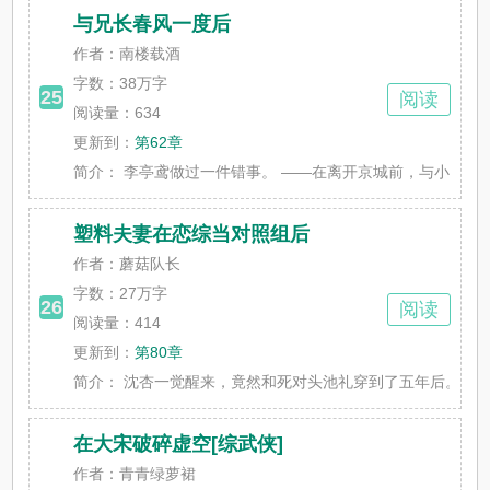
与兄长春风一度后
作者：南楼载酒
字数：
38万字
25
阅读
阅读量：634
更新到：
第62章
简介：
李亭鸢做过一件错事。 ——在离开京城前，与小姐妹那个清
塑料夫妻在恋综当对照组后
作者：蘑菇队长
字数：
27万字
26
阅读
阅读量：414
更新到：
第80章
简介：
沈杏一觉醒来，竟然和死对头池礼穿到了五年后。 并且还
在大宋破碎虚空[综武侠]
作者：青青绿萝裙