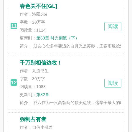
春色关不住[GL]
作者：洛阳bibi
字数：
28万字
11
阅读
阅读量：1114
更新到：
第69章 时光倒流（下）
简介：
朋友心念多年要追的白月光是苏缈，庄春雨尴尬无比。 -怎么
千万别相信边牧！
作者：九流书生
字数：
30万字
12
阅读
阅读量：1083
更新到：
第82章
简介：
乔六作为一只高智商的貌美边牧，这辈子最大的耻辱就是在
强制占有者
作者：自信小瓶盖