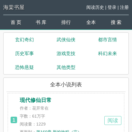
海棠书屋
阅读历史
|
登录
|
注册
首 页
书 库
排行
全本
搜 索
玄幻奇幻
武侠仙侠
都市言情
历史军事
游戏竞技
科幻未来
恐怖悬疑
其他类型
全本小说列表
现代修仙日常
作者：花开常在
字数：
61万字
1
阅读
阅读量：1229