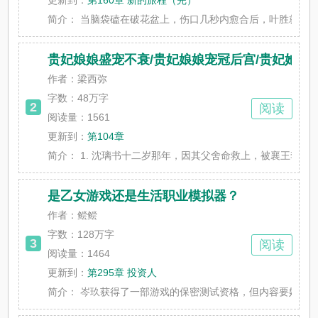
更新到：
第160章 新的旅程（完）
简介：
当脑袋磕在破花盆上，伤口几秒内愈合后，叶胜就坚定的认
贵妃娘娘盛宠不衰/贵妃娘娘宠冠后宫/贵妃她盛
作者：梁西弥
字数：
48万字
2
阅读
阅读量：1561
更新到：
第104章
简介：
1. 沈璃书十二岁那年，因其父舍命救上，被襄王李珣带回
是乙女游戏还是生活职业模拟器？
作者：鲿鲿
字数：
128万字
3
阅读
阅读量：1464
更新到：
第295章 投资人
简介：
岑玖获得了一部游戏的保密测试资格，但内容要她自己探索