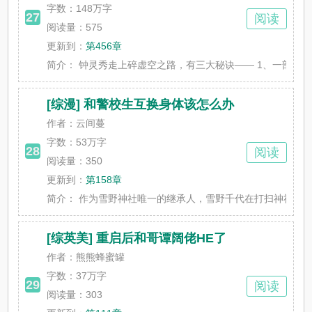
字数：
148万字
27
阅读
阅读量：575
更新到：
第456章
简介：
钟灵秀走上碎虚空之路，有三大秘诀—— 1、一部名叫《虚
[综漫] 和警校生互换身体该怎么办
作者：云间蔓
字数：
53万字
28
阅读
阅读量：350
更新到：
第158章
简介：
作为雪野神社唯一的继承人，雪野千代在打扫神社的时候，
[综英美] 重启后和哥谭阔佬HE了
作者：熊熊蜂蜜罐
字数：
37万字
29
阅读
阅读量：303