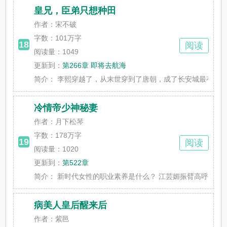
皇兄，臣弟只想种田
作者：宋不破
字数：
101万字
18
阅读
阅读量：1049
更新到：
第266章 即将去航海
简介：
李熙穿越了，从末世穿到了唐朝，成了长安城最有名的小王爷。
冷情帝少神秘妻
作者：月下松琴
字数：
178万字
19
阅读
阅读量：1020
更新到：
第522章
简介：
新时代女性的职业素养是什么？ 江芸媚振臂高呼：抢白莲
病美人皇后醒来后
作者：紫邑