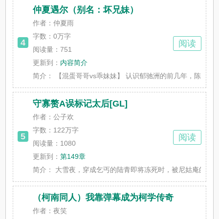
仲夏遇尔（别名：坏兄妹）
作者：仲夏雨
字数：
0万字
4
阅读
阅读量：751
更新到：
内容简介
简介：
【混蛋哥哥vs乖妹妹】 认识郁驰洲的前几年，陈尔不想要
守寡赘A误标记太后[GL]
作者：公子欢
字数：
122万字
5
阅读
阅读量：1080
更新到：
第149章
简介：
大雪夜，穿成乞丐的陆青即将冻死时，被尼姑庵的老嬷嬷所
（柯南同人）我靠弹幕成为柯学传奇
作者：夜笑