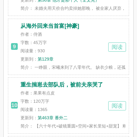
更新到：
第58章 他才是那个人（全文完）
简介：
未婚夫用天价合约卖掉她那晚， 被全家人厌弃，称作灾星的
从海外回来当首富[神豪]
作者：侍酒
字数：
45万字
9
阅读
阅读量：930
更新到：
第129章
简介：
一睁眼，宋曦来到了八零年代。 缺衣少粮，还孤身一人在海
重生揣崽去部队后，被前夫亲哭了
作者：果果有点皮
字数：
120万字
10
阅读
阅读量：1365
更新到：
第463章 番外二
简介：
【六十年代+破镜重圆+空间+家长里短+甜宠】 刚打离婚