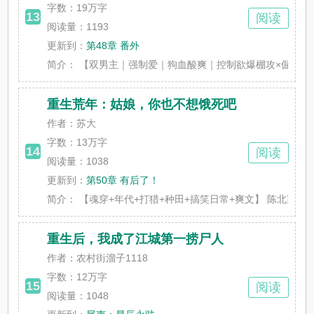
字数：
19万字
13
阅读
阅读量：1193
更新到：
第48章 番外
简介：
【双男主｜强制爱｜狗血酸爽｜控制欲爆棚攻×倔强内敛受
重生荒年：姑娘，你也不想饿死吧
作者：苏大
字数：
13万字
14
阅读
阅读量：1038
更新到：
第50章 有后了！
简介：
【魂穿+年代+打猎+种田+搞笑日常+爽文】 陈北望一睁眼
重生后，我成了江城第一捞尸人
作者：农村街溜子1118
字数：
12万字
15
阅读
阅读量：1048