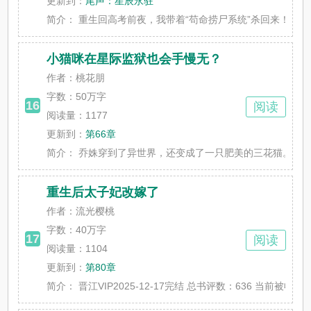
更新到：
尾声：星辰永驻
简介：
重生回高考前夜，我带着“苟命捞尸系统”杀回来！ 上一世
小猫咪在星际监狱也会手慢无？
作者：桃花朋
字数：
50万字
16
阅读
阅读量：1177
更新到：
第66章
简介：
乔姝穿到了异世界，还变成了一只肥美的三花猫。 正所谓，
重生后太子妃改嫁了
作者：流光樱桃
字数：
40万字
17
阅读
阅读量：1104
更新到：
第80章
简介：
晋江VIP2025-12-17完结 总书评数：636 当前被收藏数：1