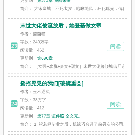
更新到：
第373章 我回来啦
简介：
大宋皇城，不死太岁，咆哮随风，狂化瑶光，傀儡开阳，无
末世大佬被流放后，她登基做女帝
作者：茴茴猫
字数：
240万字
23
阅读
阅读量：462
更新到：
第690章
简介：
［女强+欢脱+爽文+甜文］末世大佬萧倾城借尸还魂穿越
摇摇晃晃的我们[破镜重圆]
作者：玉不逐流
字数：
38万字
24
阅读
阅读量：412
更新到：
第77章 证件照 全文完。
简介：
1. 祝若栩毕业之后，机缘巧合进了前男友的公司。 当年