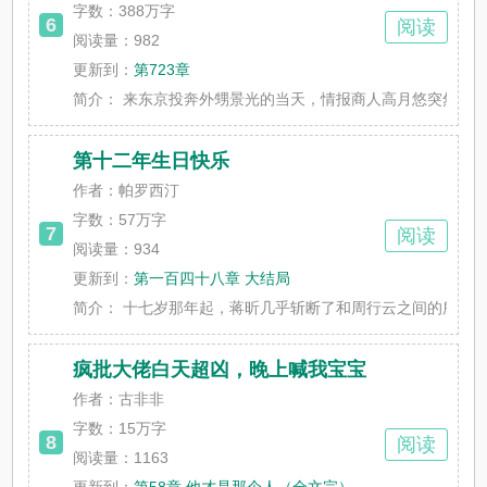
字数：
388万字
6
阅读
阅读量：982
更新到：
第723章
简介：
来东京投奔外甥景光的当天，情报商人高月悠突然得到了能
第十二年生日快乐
作者：帕罗西汀
字数：
57万字
7
阅读
阅读量：934
更新到：
第一百四十八章 大结局
简介：
十七岁那年起，蒋昕几乎斩断了和周行云之间的所有联系。
疯批大佬白天超凶，晚上喊我宝宝
作者：古非非
字数：
15万字
8
阅读
阅读量：1163