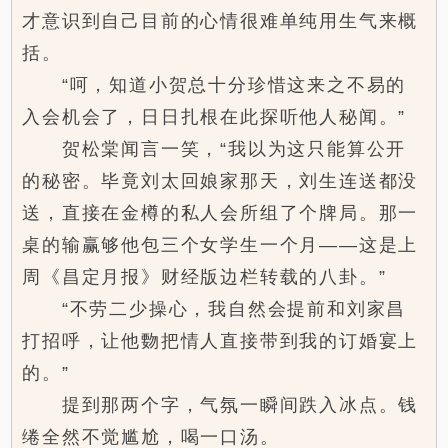
才意识到自己目前的心情很难单纯用生气来概
括。
“呵，知道小贺总十分珍惜这来之不易的
入会机会了，日日扎根在此探听他人秘闻。”
贺松棠闻言一笑，“我以为这只能算公开
的秘密。毕竟刘太回娘家那天，刘生连送都没
送，直接在金樽的私人会所组了个牌局。那一
桌的输赢够他包三个女学生一个月——这是上
周《昌定月报》财经版边栏转载的八卦。”
“不劳二少操心，我自然会提前和刘家昌
打招呼，让他覅把情人直接带到我的订婚宴上
的。”
提到那两个字，气氛一瞬间跌入冰点。钱
绻全然不觉尴尬，喝一口汤。