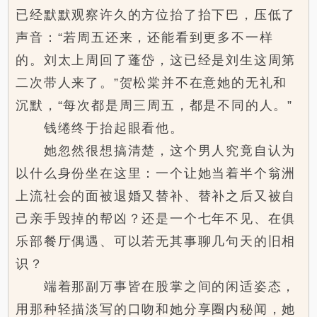
已经默默观察许久的方位抬了抬下巴，压低了
声音：“若周五还来，还能看到更多不一样
的。刘太上周回了蓬岱，这已经是刘生这周第
二次带人来了。”贺松棠并不在意她的无礼和
沉默，“每次都是周三周五，都是不同的人。”
钱绻终于抬起眼看他。
她忽然很想搞清楚，这个男人究竟自认为
以什么身份坐在这里：一个让她当着半个翁洲
上流社会的面被退婚又替补、替补之后又被自
己亲手毁掉的帮凶？还是一个七年不见、在俱
乐部餐厅偶遇、可以若无其事聊几句天的旧相
识？
端着那副万事皆在股掌之间的闲适姿态，
用那种轻描淡写的口吻和她分享圈内秘闻，她