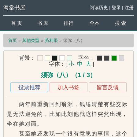
海棠书屋
阅读历史
|
登录
|
注册
首 页
书 库
排行
全本
搜 索
首页
其他类型
势利眼
须弥（八）
背景：
字色：
字体：
[
小
中
大
]
须弥（八）（1 / 3）
投票推荐
加入书签
留言反馈
两年前重新回到翁洲，钱绻清楚有些交际
是无法避免的，比如此刻他就这样突然出现，
坐在她对面。
甚至她还发现一个很有意思的事情，这个