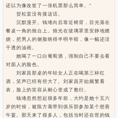
还以为像改签了一张机票那么简单。”
贺松棠没有接这话。
沉默漫开。钱绻向后靠近椅背，目光落在
餐桌一角的烛台上。烛光在玻璃罩里安静地燃
烧，把男人的侧脸映得半明半暗，像一幅还没
干透的油画。
她喝了一口白葡萄酒，强制自己不要去看
对面人的脸色。
刘家昌那桌的年轻女人正在喝第三杯红
酒，笑声已经有些大了。刘家昌开始频繁看
表，脸上的笑容从耐心变成了敷衍。
钱绻忽然想起很多年前，大约是她十五六
岁的时候，被陈方蔼带到俱乐部参加某个慈善
午宴。那天来了很多人，包括当时还在世的钱