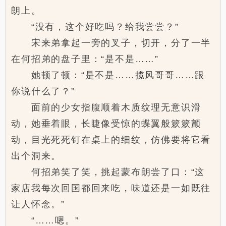
朗上。
“没有，这个好吃吗？给我尝尝？”
宋来弟拿起一旁的叉子，切开，分了一半
在何招弟的盘子里：“是不是……”
她顿了顿：“是不是……揽风哥哥……跟
你说什么了？”
面前的少女指腹顺着木质纹理无意识滑
动，她垂着眼，长睫像受惊的蝶翼般簌簌颤
动，目光死死钉在桌上的细纹，仿佛要将它看
出个洞来。
何招弟笑了笑，挑起蒙布朗尝了口：“这
家店我每次回国都回来吃，味道还是一如既往
让人怀念。”
“……嗯。”