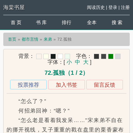
海棠书屋
阅读历史
|
登录
|
注册
首 页
书 库
排行
全本
搜 索
首页
都市言情
来弟
72.孤独
背景：
字色：
字体：
[
小
中
大
]
72.孤独（1 / 2）
投票推荐
加入书签
留言反馈
“怎么了？”
何招弟回神：“嗯？”
“怎么老是看着我发呆……”宋来弟不自在
的挪开视线，叉子重重的戳在盘里的栗香蒙布