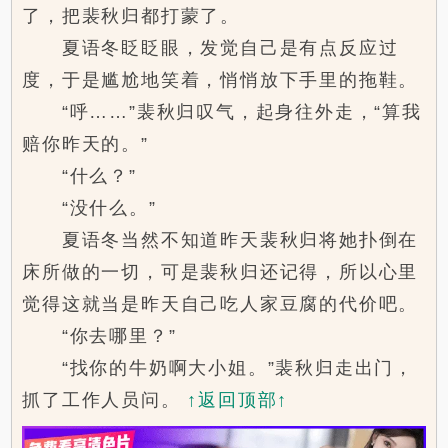
了，把裴秋归都打蒙了。
夏语冬眨眨眼，发觉自己是有点反应过
度，于是尴尬地笑着，悄悄放下手里的拖鞋。
“呼……”裴秋归叹气，起身往外走，“算我
赔你昨天的。”
“什么？”
“没什么。”
夏语冬当然不知道昨天裴秋归将她扑倒在
床所做的一切，可是裴秋归还记得，所以心里
觉得这就当是昨天自己吃人家豆腐的代价吧。
“你去哪里？”
“找你的牛奶啊大小姐。”裴秋归走出门，
抓了工作人员问。
↑返回顶部↑