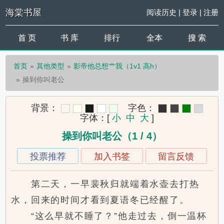
海棠书屋
阅读历史
|
登录
|
注册
首 页
书 库
排行
全本
搜 索
首页
其他类型
影帝他总想艹我（1v1 高h）
操到你叫老公
背景：
字色：
字体：
[
小
中
大
]
操到你叫老公（1 / 4）
投票推荐
加入书签
留言反馈
第二天，一早裴秋归就端着水壶去打热
水，回来的时间才看到夏语冬已经醒了。
“这么早就不睡了？”他走过去，倒一温杯