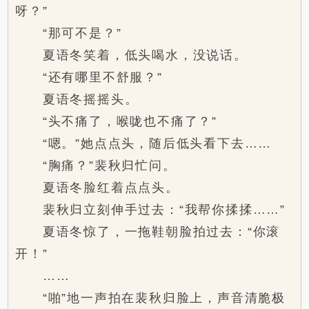
呀？”
“那可不是？”
夏语冬笑着，低头喝水，没说话。
“还有哪里不舒服？”
夏语冬摇摇头。
“头不痛了，喉咙也不痛了？”
“嗯。”她点点头，随后低头看下去……
“胸痛？”裴秋归忙问。
夏语冬脸红着点点头。
裴秋归立刻伸手过去：“我帮你揉揉……”
夏语冬惊了，一拖鞋朝脸拍过去：“你滚
开！”
……
“啪”地一声拍在裴秋归脸上，声音清脆极